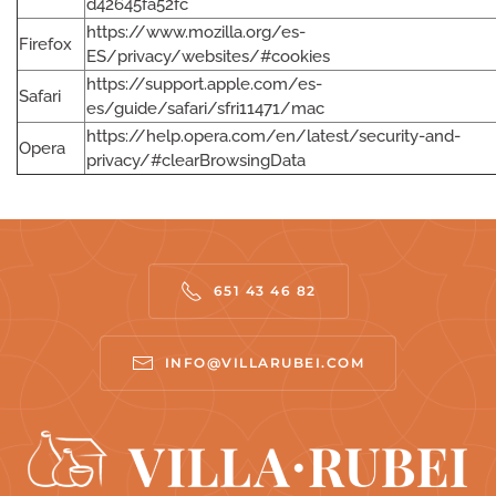
d42645fa52fc
https://www.mozilla.org/es-
Firefox
ES/privacy/websites/#cookies
https://support.apple.com/es-
Safari
es/guide/safari/sfri11471/mac
https://help.opera.com/en/latest/security-and-
Opera
privacy/#clearBrowsingData
651 43 46 82
INFO@VILLARUBEI.COM