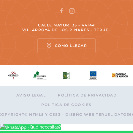
CALLE MAYOR, 35 - 44144
VILLARROYA DE LOS PINARES - TERUEL
CÓMO LLEGAR
AVISO LEGAL
POLÍTICA DE PRIVACIDAD
POLÍTICA DE COOKIES
COPYRIGHT© HTML5 Y CSS3 - DISEÑO WEB TERUEL DATO36
¿Qué necesitas?