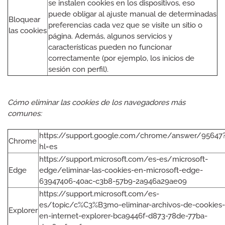
se instalen cookies en los dispositivos, eso
puede obligar al ajuste manual de determinadas
Bloquear
preferencias cada vez que se visite un sitio o
las cookies
página. Además, algunos servicios y
características pueden no funcionar
correctamente (por ejemplo, los inicios de
sesión con perfil).
Cómo eliminar las cookies de los navegadores más
comunes:
https://support.google.com/chrome/answer/95647
Chrome
hl=es
https://support.microsoft.com/es-es/microsoft-
Edge
edge/eliminar-las-cookies-en-microsoft-edge-
63947406-40ac-c3b8-57b9-2a946a29ae09
https://support.microsoft.com/es-
es/topic/c%C3%B3mo-eliminar-archivos-de-cookies-
Explorer
en-internet-explorer-bca9446f-d873-78de-77ba-